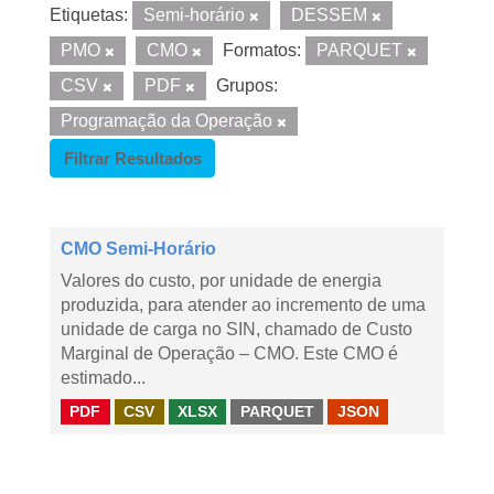
Etiquetas:
Semi-horário
DESSEM
PMO
CMO
Formatos:
PARQUET
CSV
PDF
Grupos:
Programação da Operação
Filtrar Resultados
CMO Semi-Horário
Valores do custo, por unidade de energia
produzida, para atender ao incremento de uma
unidade de carga no SIN, chamado de Custo
Marginal de Operação – CMO. Este CMO é
estimado...
PDF
CSV
XLSX
PARQUET
JSON