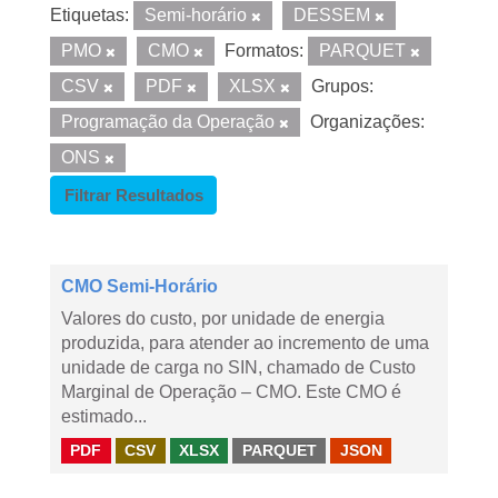
Etiquetas:
Semi-horário
DESSEM
PMO
CMO
Formatos:
PARQUET
CSV
PDF
XLSX
Grupos:
Programação da Operação
Organizações:
ONS
Filtrar Resultados
CMO Semi-Horário
Valores do custo, por unidade de energia
produzida, para atender ao incremento de uma
unidade de carga no SIN, chamado de Custo
Marginal de Operação – CMO. Este CMO é
estimado...
PDF
CSV
XLSX
PARQUET
JSON