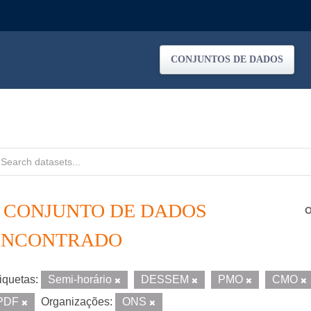
CONJUNTOS DE DADOS
1 CONJUNTO DE DADOS
O
ENCONTRADO
iquetas:
Semi-horário
DESSEM
PMO
CMO
PDF
Organizações:
ONS