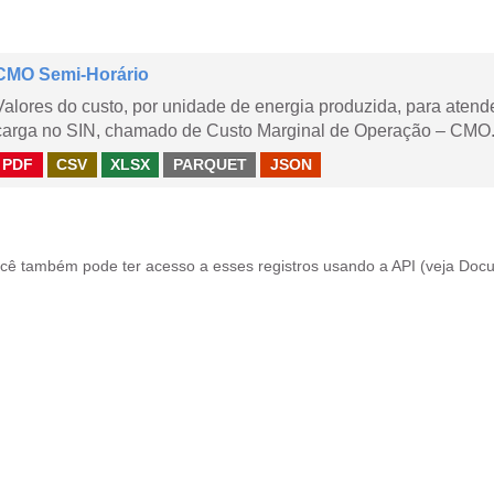
CMO Semi-Horário
Valores do custo, por unidade de energia produzida, para aten
carga no SIN, chamado de Custo Marginal de Operação – CMO.
PDF
CSV
XLSX
PARQUET
JSON
cê também pode ter acesso a esses registros usando a
API
(veja
Docu