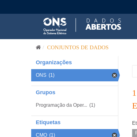
Pular para o conteúdo
CONJUNTOS DE DADOS
Organizações
ONS
(1)
Grupos
Programação da Oper...
(1)
Etiquetas
Et
CMO
(1)