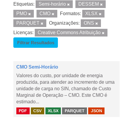
Etiquetas:
Semi-horário
DESSEM
PMO
CMO
Formatos:
XLSX
PARQUET
Organizações:
ONS
Licenças:
Creative Commons Atribuição
Filtrar Resultados
CMO Semi-Horário
Valores do custo, por unidade de energia
produzida, para atender ao incremento de uma
unidade de carga no SIN, chamado de Custo
Marginal de Operação – CMO. Este CMO é
estimado...
PDF
CSV
XLSX
PARQUET
JSON