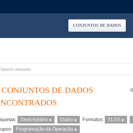
CONJUNTOS DE DADOS
3 CONJUNTOS DE DADOS
O
ENCONTRADOS
iquetas:
Semi-horário
Diário
Formatos:
XLSX
upos:
Programação da Operação