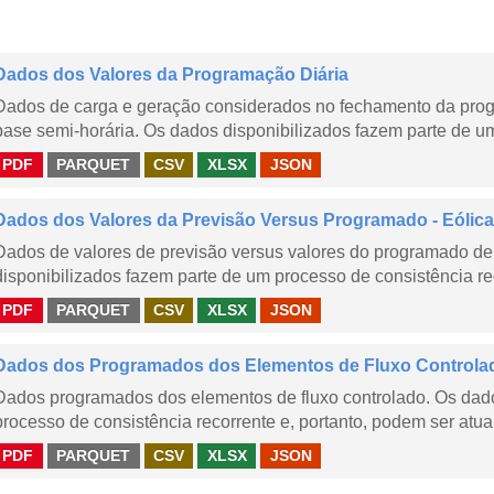
Dados dos Valores da Programação Diária
Dados de carga e geração considerados no fechamento da prog
base semi-horária. Os dados disponibilizados fazem parte de um
PDF
PARQUET
CSV
XLSX
JSON
Dados dos Valores da Previsão Versus Programado - Eólica
Dados de valores de previsão versus valores do programado de 
disponibilizados fazem parte de um processo de consistência rec
PDF
PARQUET
CSV
XLSX
JSON
Dados dos Programados dos Elementos de Fluxo Controla
Dados programados dos elementos de fluxo controlado. Os dado
processo de consistência recorrente e, portanto, podem ser atua
PDF
PARQUET
CSV
XLSX
JSON