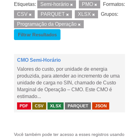
Etiquetas:
Semi-horário
PMO
Formatos:
CSV
PARQUET
XLSX
Grupos:
Programação da Operação
Filtrar Resultados
CMO Semi-Horário
Valores do custo, por unidade de energia
produzida, para atender ao incremento de uma
unidade de carga no SIN, chamado de Custo
Marginal de Operação – CMO. Este CMO é
estimado...
PDF
CSV
XLSX
PARQUET
JSON
Você também pode ter acesso a esses registros usando