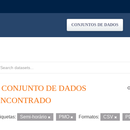
CONJUNTOS DE DADOS
1 CONJUNTO DE DADOS
O
ENCONTRADO
iquetas:
Semi-horário
PMO
Formatos:
CSV
P