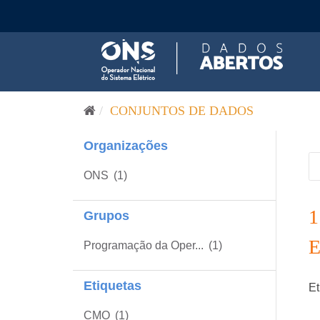
Pular para o conteúdo
CONJUNTOS DE DADOS
Organizações
ONS
(1)
Grupos
Programação da Oper...
(1)
Etiquetas
Et
CMO
(1)