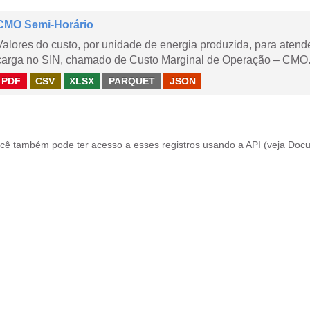
CMO Semi-Horário
Valores do custo, por unidade de energia produzida, para aten
carga no SIN, chamado de Custo Marginal de Operação – CMO.
PDF
CSV
XLSX
PARQUET
JSON
cê também pode ter acesso a esses registros usando a
API
(veja
Docu