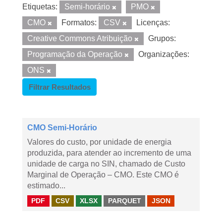
Etiquetas:
Semi-horário
PMO
CMO
Formatos:
CSV
Licenças:
Creative Commons Atribuição
Grupos:
Programação da Operação
Organizações:
ONS
Filtrar Resultados
CMO Semi-Horário
Valores do custo, por unidade de energia
produzida, para atender ao incremento de uma
unidade de carga no SIN, chamado de Custo
Marginal de Operação – CMO. Este CMO é
estimado...
PDF
CSV
XLSX
PARQUET
JSON