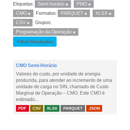
Etiquetas:
Semi-horário
PMO
CMO
Formatos:
PARQUET
XLSX
CSV
Grupos:
Programação da Operação
Filtrar Resultados
CMO Semi-Horário
Valores do custo, por unidade de energia
produzida, para atender ao incremento de uma
unidade de carga no SIN, chamado de Custo
Marginal de Operação – CMO. Este CMO é
estimado...
PDF
CSV
XLSX
PARQUET
JSON