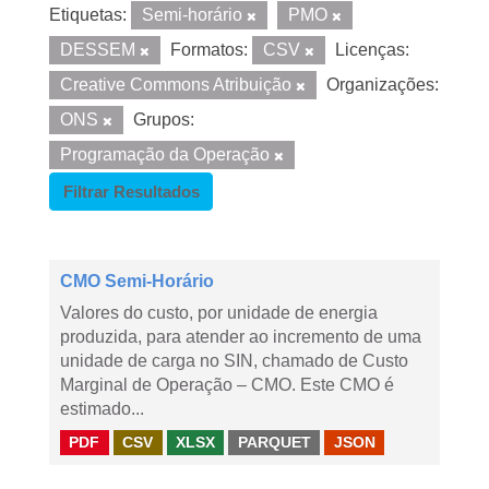
Etiquetas:
Semi-horário
PMO
DESSEM
Formatos:
CSV
Licenças:
Creative Commons Atribuição
Organizações:
ONS
Grupos:
Programação da Operação
Filtrar Resultados
CMO Semi-Horário
Valores do custo, por unidade de energia
produzida, para atender ao incremento de uma
unidade de carga no SIN, chamado de Custo
Marginal de Operação – CMO. Este CMO é
estimado...
PDF
CSV
XLSX
PARQUET
JSON