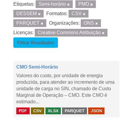
Etiquetas:
Semi-horário
PMO
DESSEM
Formatos:
CSV
PARQUET
Organizações:
ONS
Licenças:
Creative Commons Atribuição
Filtrar Resultados
CMO Semi-Horário
Valores do custo, por unidade de energia
produzida, para atender ao incremento de uma
unidade de carga no SIN, chamado de Custo
Marginal de Operação – CMO. Este CMO é
estimado...
PDF
CSV
XLSX
PARQUET
JSON