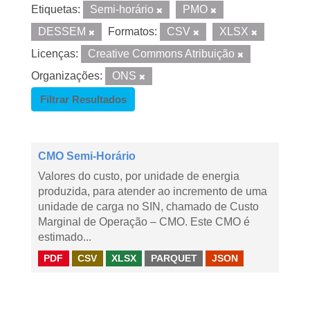
Etiquetas:
Semi-horário
PMO
DESSEM
Formatos:
CSV
XLSX
Licenças:
Creative Commons Atribuição
Organizações:
ONS
Filtrar Resultados
CMO Semi-Horário
Valores do custo, por unidade de energia
produzida, para atender ao incremento de uma
unidade de carga no SIN, chamado de Custo
Marginal de Operação – CMO. Este CMO é
estimado...
PDF
CSV
XLSX
PARQUET
JSON