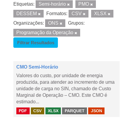
Etiquetas:
Semi-horário
PMO
DESSEM
Formatos:
CSV
XLSX
Organizações:
ONS
Grupos:
Programação da Operação
Filtrar Resultados
CMO Semi-Horário
Valores do custo, por unidade de energia
produzida, para atender ao incremento de uma
unidade de carga no SIN, chamado de Custo
Marginal de Operação – CMO. Este CMO é
estimado...
PDF
CSV
XLSX
PARQUET
JSON