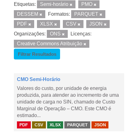
Etiquetas:
Semi-horário
PMO
DESSEM
Formatos:
PARQUET
PDF
XLSX
CSV
JSON
Organizações:
ONS
Licenças:
Creative Commons Atribuição
Filtrar Resultados
CMO Semi-Horário
Valores do custo, por unidade de energia
produzida, para atender ao incremento de uma
unidade de carga no SIN, chamado de Custo
Marginal de Operação – CMO. Este CMO é
estimado...
PDF
CSV
XLSX
PARQUET
JSON