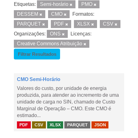
Etiquetas:
Semi-horário
PMO
DESSEM
CMO
Formatos:
PARQUET
PDF
XLSX
CSV
Organizações:
ONS
Licenças:
Creative Commons Atribuição
Filtrar Resultados
CMO Semi-Horário
Valores do custo, por unidade de energia
produzida, para atender ao incremento de uma
unidade de carga no SIN, chamado de Custo
Marginal de Operação – CMO. Este CMO é
estimado...
PDF
CSV
XLSX
PARQUET
JSON