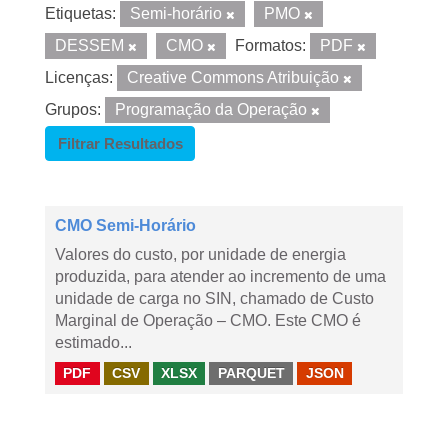
Etiquetas:
Semi-horário
PMO
DESSEM
CMO
Formatos:
PDF
Licenças:
Creative Commons Atribuição
Grupos:
Programação da Operação
Filtrar Resultados
CMO Semi-Horário
Valores do custo, por unidade de energia
produzida, para atender ao incremento de uma
unidade de carga no SIN, chamado de Custo
Marginal de Operação – CMO. Este CMO é
estimado...
PDF
CSV
XLSX
PARQUET
JSON