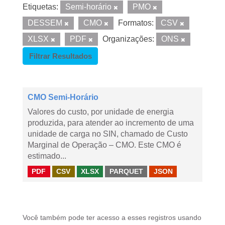
Etiquetas:
Semi-horário
PMO
DESSEM
CMO
Formatos:
CSV
XLSX
PDF
Organizações:
ONS
Filtrar Resultados
CMO Semi-Horário
Valores do custo, por unidade de energia
produzida, para atender ao incremento de uma
unidade de carga no SIN, chamado de Custo
Marginal de Operação – CMO. Este CMO é
estimado...
PDF
CSV
XLSX
PARQUET
JSON
Você também pode ter acesso a esses registros usando