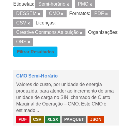
Etiquetas:
Semi-horário
PMO
DESSEM
CMO
Formatos:
PDF
CSV
Licenças:
Creative Commons Atribuição
Organizações:
ONS
Filtrar Resultados
CMO Semi-Horário
Valores do custo, por unidade de energia
produzida, para atender ao incremento de uma
unidade de carga no SIN, chamado de Custo
Marginal de Operação – CMO. Este CMO é
estimado...
PDF
CSV
XLSX
PARQUET
JSON