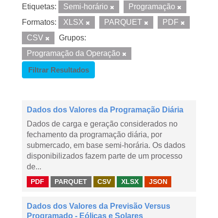
Etiquetas:
Semi-horário
Programação
Formatos:
XLSX
PARQUET
PDF
CSV
Grupos:
Programação da Operação
Filtrar Resultados
Dados dos Valores da Programação Diária
Dados de carga e geração considerados no
fechamento da programação diária, por
submercado, em base semi-horária. Os dados
disponibilizados fazem parte de um processo
de...
PDF
PARQUET
CSV
XLSX
JSON
Dados dos Valores da Previsão Versus
Programado - Eólicas e Solares