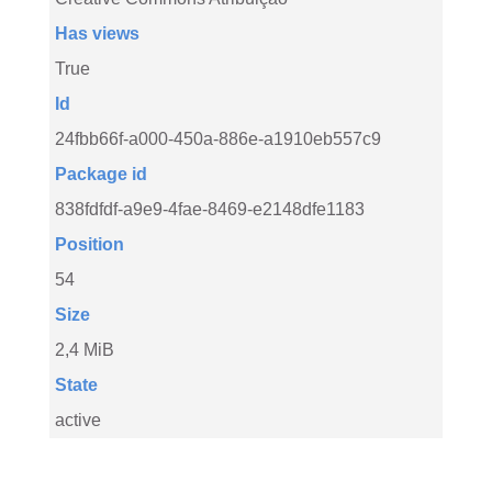
Has views
True
Id
24fbb66f-a000-450a-886e-a1910eb557c9
Package id
838fdfdf-a9e9-4fae-8469-e2148dfe1183
Position
54
Size
2,4 MiB
State
active