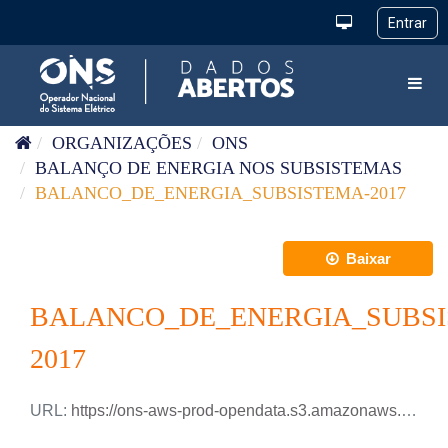
Pular para o conteúdo
Toggl
ORGANIZAÇÕES
ONS
BALANÇO DE ENERGIA NOS SUBSISTEMAS
BALANCO_DE_ENERGIA_SUBSISTEMA-2017
Baixar
BALANCO_DE_ENERGIA_SUBSI
2017
URL:
https://ons-aws-prod-opendata.s3.amazonaws.com/dataset/balanco_energia_subsistema_ho/BALANCO_ENERGIA_SUBSISTEMA_2017.xlsx