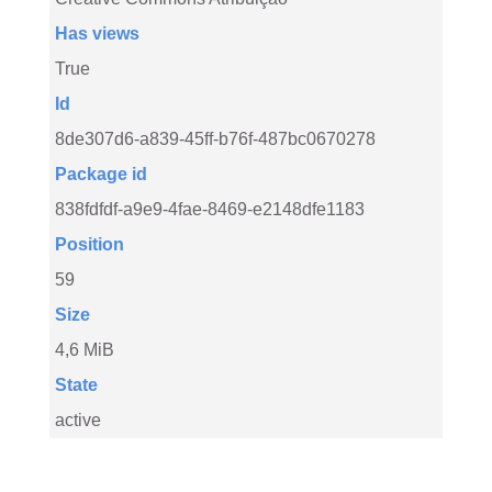
Has views
True
Id
8de307d6-a839-45ff-b76f-487bc0670278
Package id
838fdfdf-a9e9-4fae-8469-e2148dfe1183
Position
59
Size
4,6 MiB
State
active