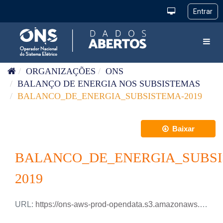
Pular para o conteúdo
Toggl
ORGANIZAÇÕES
ONS
BALANÇO DE ENERGIA NOS SUBSISTEMAS
BALANCO_DE_ENERGIA_SUBSISTEMA-2019
Baixar
BALANCO_DE_ENERGIA_SUBSI
2019
URL:
https://ons-aws-prod-opendata.s3.amazonaws.com/dataset/balanco_energia_subsistema_ho/BALANCO_ENERGIA_SUBSISTEMA_2019.csv