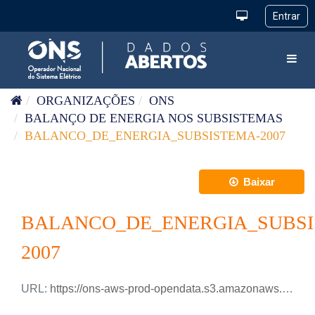
Pular para o conteúdo
Toggl
ORGANIZAÇÕES
ONS
BALANÇO DE ENERGIA NOS SUBSISTEMAS
BALANCO_DE_ENERGIA_SUBSISTEMA-2007
Baixar
BALANCO_DE_ENERGIA_SUBSI
2007
URL:
https://ons-aws-prod-opendata.s3.amazonaws.com/dataset/balanco_energia_subsistema_ho/BALANCO_ENERGIA_SUBSISTEMA_2007.csv