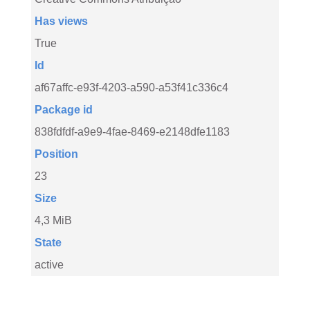
Has views
True
Id
af67affc-e93f-4203-a590-a53f41c336c4
Package id
838fdfdf-a9e9-4fae-8469-e2148dfe1183
Position
23
Size
4,3 MiB
State
active