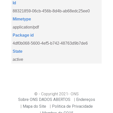
Id
88321859-06cb-456b-8d4b-ab68edc25ee0
Mimetype
application/pdf
Package id
4df0b068-5600-4ef5-b742-48763d9b7de6
State
active
© - Copyright
2021
- ONS
Sobre ONS DADOS ABERTOS
Endereços
Mapa do Site
Politica de Privacidade