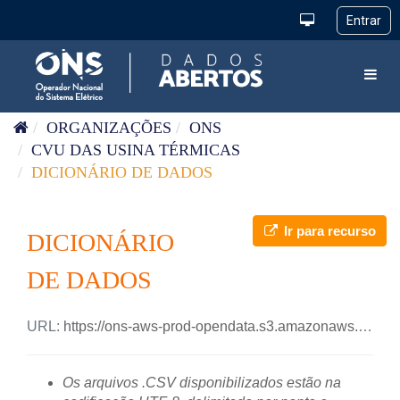
Pular para o conteúdo
Toggl
ORGANIZAÇÕES
ONS
CVU DAS USINA TÉRMICAS
DICIONÁRIO DE DADOS
Ir para recurso
DICIONÁRIO
DE DADOS
URL:
https://ons-aws-prod-opendata.s3.amazonaws.com/dataset/cvu_usitermica_se/DicionarioDados_CVU_UsinaTermica.pdf
Os arquivos .CSV disponibilizados estão na