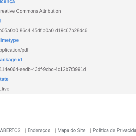
icença
reative Commons Attribution
d
b05a0a0-86c4-45df-a0a0-d19c67b28dc6
imetype
pplication/pdf
ackage id
114e064-eedb-43df-9cbc-4c12b7f3991d
tate
ctive
 ABERTOS
Endereços
Mapa do Site
Politica de Privacid