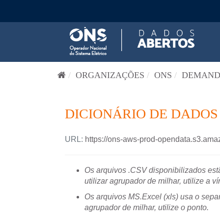
Pular para o conteúdo
ORGANIZAÇÕES
ONS
DEMANDA
DICIONÁRIO DE DADOS
URL:
https://ons-aws-prod-opendata.s3.a
Os arquivos .CSV disponibilizados estã
utilizar agrupador de milhar, utilize a ví
Os arquivos MS.Excel (xls) usa o separ
agrupador de milhar, utilize o ponto.