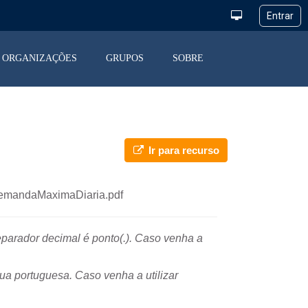
ORGANIZAÇÕES
GRUPOS
SOBRE
Ir para recurso
DemandaMaximaDiaria.pdf
separador decimal é ponto(.). Caso venha a
ua portuguesa. Caso venha a utilizar