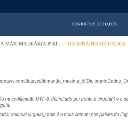
CONJUNTOS DE DADOS
 MÁXIMA DIÁRIA POR...
DICIONÁRIO DE DADOS
mazonaws.com/dataset/demanda_maxima_di/DicionarioDados_
o na codificação UTF-8, delimitado por ponto e virgula(;) e o 
rgula.
ador decimal virgula(,) pois é o mais comum nos países de líng