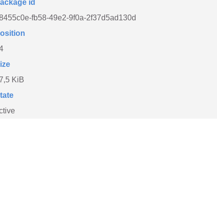
ackage id
8455c0e-fb58-49e2-9f0a-2f37d5ad130d
osition
4
ize
7,5 KiB
tate
ctive