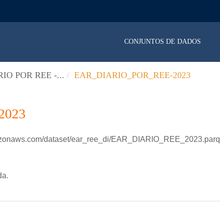
CONJUNTOS DE DADOS
IO POR REE -...
EAR_DIARIO_POR_REE-2023
2023
mazonaws.com/dataset/ear_ree_di/EAR_DIARIO_REE_2023.parq
da.