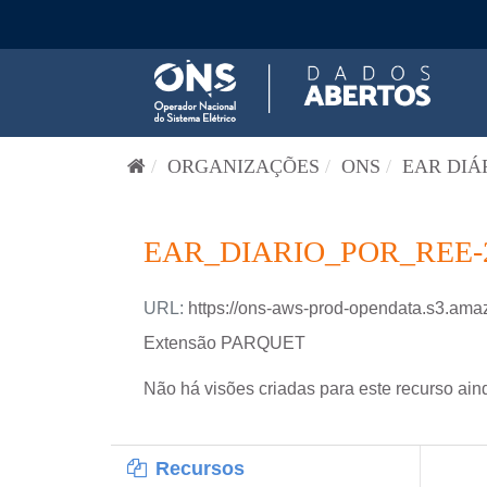
Pular para o conteúdo
ORGANIZAÇÕES
ONS
EAR DIÁR
EAR_DIARIO_POR_REE-
URL:
https://ons-aws-prod-opendata.s3.a
Extensão PARQUET
Não há visões criadas para este recurso ain
Recursos