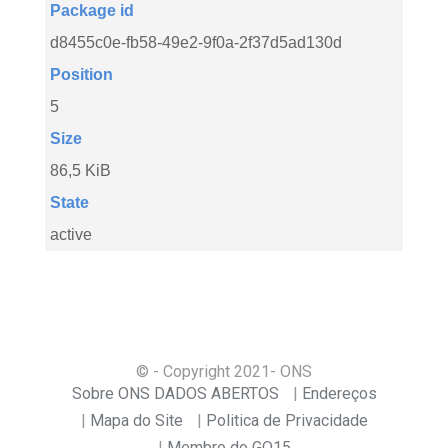
Package id
d8455c0e-fb58-49e2-9f0a-2f37d5ad130d
Position
5
Size
86,5 KiB
State
active
© - Copyright
2021
- ONS
Sobre ONS DADOS ABERTOS
Endereços
Mapa do Site
Politica de Privacidade
Membro do GO15