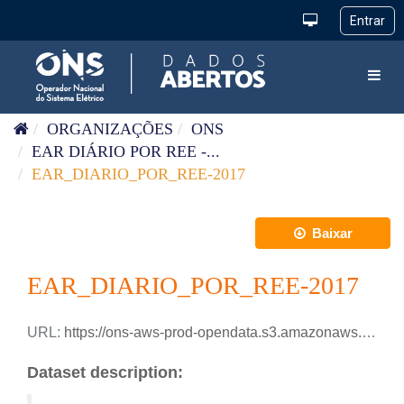
Pular para o conteúdo
Toggl
ORGANIZAÇÕES
ONS
EAR DIÁRIO POR REE -...
EAR_DIARIO_POR_REE-2017
Baixar
EAR_DIARIO_POR_REE-2017
URL:
https://ons-aws-prod-opendata.s3.amazonaws.com/dataset/ear_ree_di/EAR_DIARIO_REE_2017.xlsx
Dataset description: