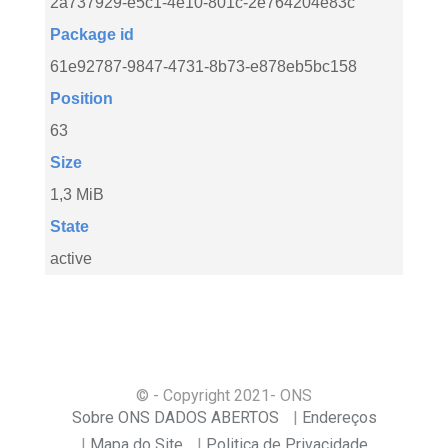
2a737929-e5c1-4e10-801c-2e764204e83c
Package id
61e92787-9847-4731-8b73-e878eb5bc158
Position
63
Size
1,3 MiB
State
active
© - Copyright
2021
- ONS
Sobre ONS DADOS ABERTOS
Endereços
Mapa do Site
Politica de Privacidade