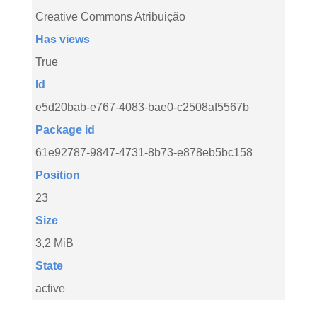
Creative Commons Atribuição
Has views
True
Id
e5d20bab-e767-4083-bae0-c2508af5567b
Package id
61e92787-9847-4731-8b73-e878eb5bc158
Position
23
Size
3,2 MiB
State
active