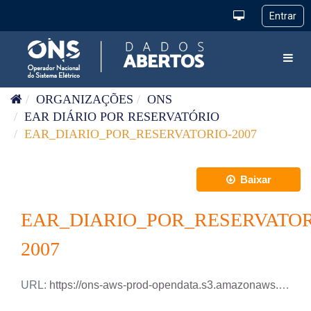
Pular para o conteúdo
Toggl
ORGANIZAÇÕES
ONS
EAR DIÁRIO POR RESERVATÓRIO
EAR_DIARIO_POR_RESERVATORIO-2007
Baixar
EAR_DIARIO_POR_RESERVATOR
2007
URL:
https://ons-aws-prod-opendata.s3.amazonaws.com/dataset/ear_reservatorio_di/EAR_DIARIO_RESERVATORIOS_2007.xlsx