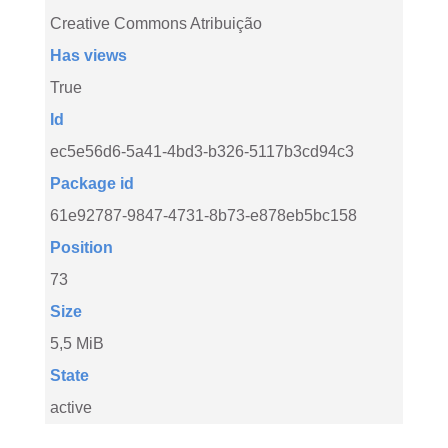
Creative Commons Atribuição
Has views
True
Id
ec5e56d6-5a41-4bd3-b326-5117b3cd94c3
Package id
61e92787-9847-4731-8b73-e878eb5bc158
Position
73
Size
5,5 MiB
State
active