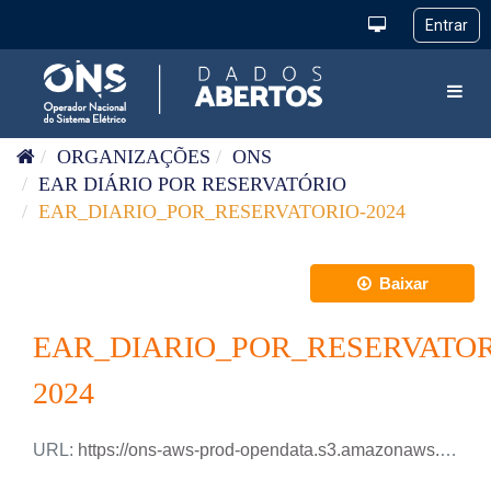
Pular para o conteúdo
Toggl
ORGANIZAÇÕES
ONS
EAR DIÁRIO POR RESERVATÓRIO
EAR_DIARIO_POR_RESERVATORIO-2024
Baixar
EAR_DIARIO_POR_RESERVATOR
2024
URL:
https://ons-aws-prod-opendata.s3.amazonaws.com/dataset/ear_reservatorio_di/EAR_DIARIO_RESERVATORIOS_2024.csv