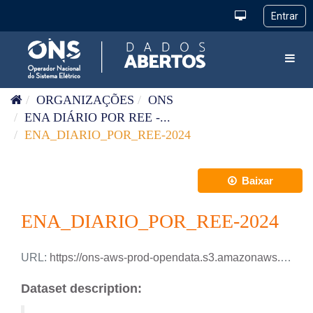
Pular para o conteúdo
Toggl
ORGANIZAÇÕES
ONS
ENA DIÁRIO POR REE -...
ENA_DIARIO_POR_REE-2024
Baixar
ENA_DIARIO_POR_REE-2024
URL:
https://ons-aws-prod-opendata.s3.amazonaws.com/dataset/ena_ree_di/ENA_DIARIO_REE_2024.csv
Dataset description: