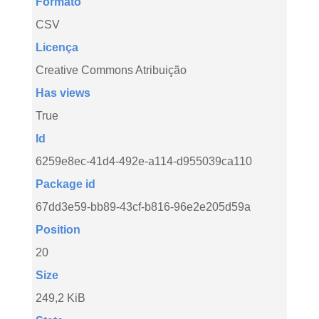
Formato
CSV
Licença
Creative Commons Atribuição
Has views
True
Id
6259e8ec-41d4-492e-a114-d955039ca110
Package id
67dd3e59-bb89-43cf-b816-96e2e205d59a
Position
20
Size
249,2 KiB