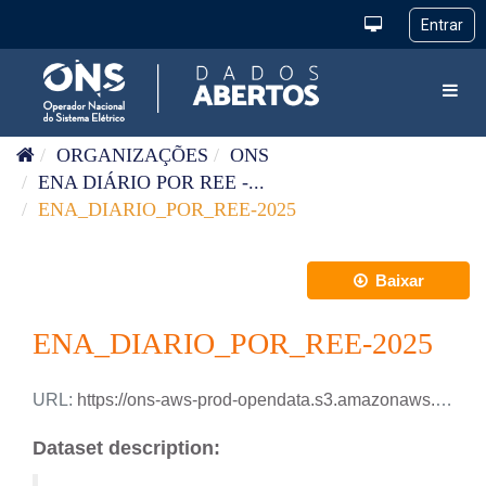
Pular para o conteúdo
Toggl
ORGANIZAÇÕES
ONS
ENA DIÁRIO POR REE -...
ENA_DIARIO_POR_REE-2025
Baixar
ENA_DIARIO_POR_REE-2025
URL:
https://ons-aws-prod-opendata.s3.amazonaws.com/dataset/ena_ree_di/ENA_DIARIO_REE_2025.xlsx
Dataset description: