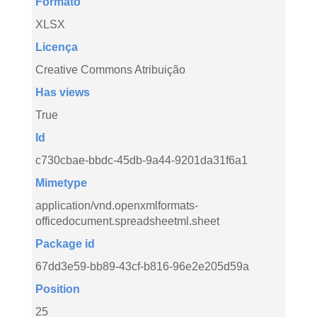
Formato
XLSX
Licença
Creative Commons Atribuição
Has views
True
Id
c730cbae-bbdc-45db-9a44-9201da31f6a1
Mimetype
application/vnd.openxmlformats-
officedocument.spreadsheetml.sheet
Package id
67dd3e59-bb89-43cf-b816-96e2e205d59a
Position
25