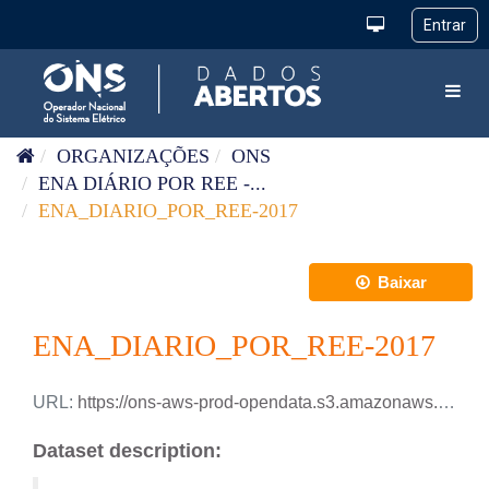
Pular para o conteúdo
Toggl
ORGANIZAÇÕES
ONS
ENA DIÁRIO POR REE -...
ENA_DIARIO_POR_REE-2017
Baixar
ENA_DIARIO_POR_REE-2017
URL:
https://ons-aws-prod-opendata.s3.amazonaws.com/dataset/ena_ree_di/ENA_DIARIO_REE_2017.xlsx
Dataset description: