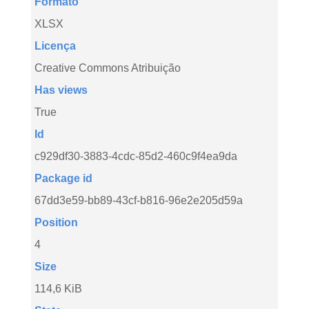
Formato
XLSX
Licença
Creative Commons Atribuição
Has views
True
Id
c929df30-3883-4cdc-85d2-460c9f4ea9da
Package id
67dd3e59-bb89-43cf-b816-96e2e205d59a
Position
4
Size
114,6 KiB