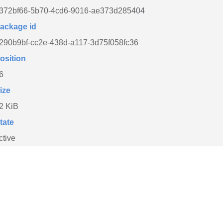
372bf66-5b70-4cd6-9016-ae373d285404
ackage id
290b9bf-cc2e-438d-a117-3d75f058fc36
osition
6
ize
2 KiB
tate
ctive