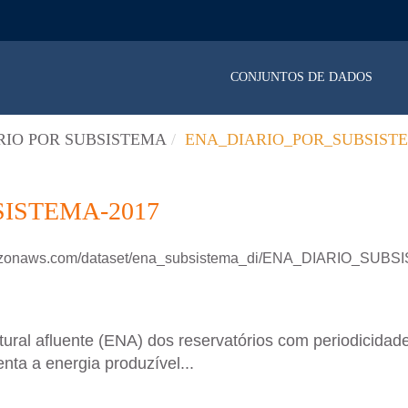
CONJUNTOS DE DADOS
RIO POR SUBSISTEMA
ENA_DIARIO_POR_SUBSISTE
ISTEMA-2017
amazonaws.com/dataset/ena_subsistema_di/ENA_DIARIO_SUBS
ral afluente (ENA) dos reservatórios com periodicidade
nta a energia produzível...