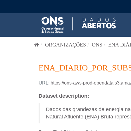
Pular para o conteúdo
ORGANIZAÇÕES
ONS
ENA DIÁ
ENA_DIARIO_POR_SUBS
URL:
https://ons-aws-prod-opendata.s3.
Dataset description:
Dados das grandezas de energia natu
Natural Afluente (ENA) Bruta represe