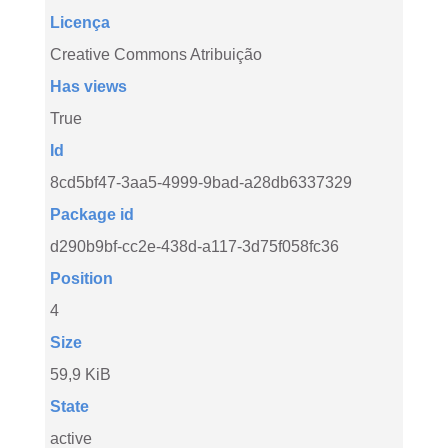
Licença
Creative Commons Atribuição
Has views
True
Id
8cd5bf47-3aa5-4999-9bad-a28db6337329
Package id
d290b9bf-cc2e-438d-a117-3d75f058fc36
Position
4
Size
59,9 KiB
State
active