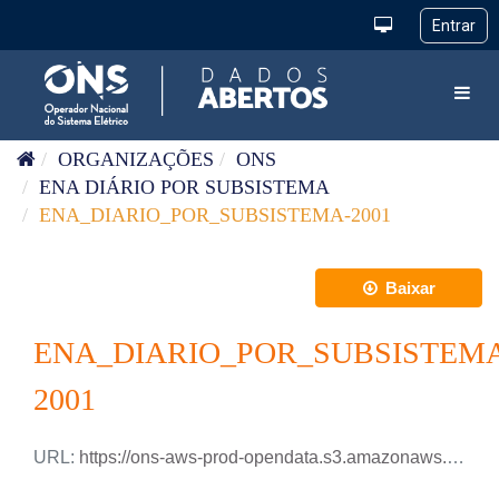
Pular para o conteúdo
Toggl
ORGANIZAÇÕES
ONS
ENA DIÁRIO POR SUBSISTEMA
ENA_DIARIO_POR_SUBSISTEMA-2001
Baixar
ENA_DIARIO_POR_SUBSISTEM
2001
URL:
https://ons-aws-prod-opendata.s3.amazonaws.com/dataset/ena_subsistema_di/ENA_DIARIO_SUBSISTEMA_2001.xlsx