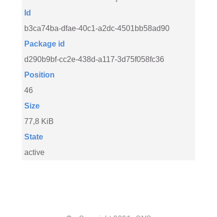
Id
b3ca74ba-dfae-40c1-a2dc-4501bb58ad90
Package id
d290b9bf-cc2e-438d-a117-3d75f058fc36
Position
46
Size
77,8 KiB
State
active