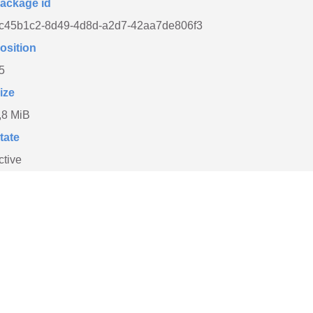
ackage id
c45b1c2-8d49-4d8d-a2d7-42aa7de806f3
osition
5
ize
,8 MiB
tate
ctive