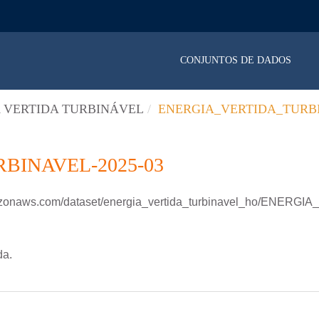
CONJUNTOS DE DADOS
 VERTIDA TURBINÁVEL
ENERGIA_VERTIDA_TURBI
BINAVEL-2025-03
amazonaws.com/dataset/energia_vertida_turbinavel_ho/ENE
da.