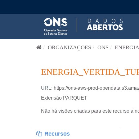
Pular para o conteúdo
ORGANIZAÇÕES
ONS
ENERGIA
ENERGIA_VERTIDA_TUR
URL:
https://ons-aws-prod-opendata.s3.
Extensão PARQUET
Não há visões criadas para este recurso ain
Recursos