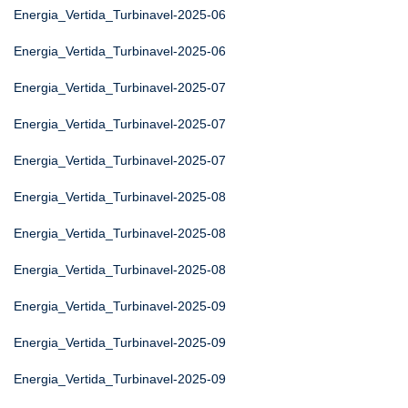
Energia_Vertida_Turbinavel-2025-06
Energia_Vertida_Turbinavel-2025-06
Energia_Vertida_Turbinavel-2025-07
Energia_Vertida_Turbinavel-2025-07
Energia_Vertida_Turbinavel-2025-07
Energia_Vertida_Turbinavel-2025-08
Energia_Vertida_Turbinavel-2025-08
Energia_Vertida_Turbinavel-2025-08
Energia_Vertida_Turbinavel-2025-09
Energia_Vertida_Turbinavel-2025-09
Energia_Vertida_Turbinavel-2025-09