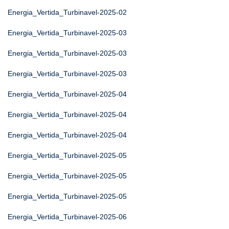
Energia_Vertida_Turbinavel-2025-02
Energia_Vertida_Turbinavel-2025-03
Energia_Vertida_Turbinavel-2025-03
Energia_Vertida_Turbinavel-2025-03
Energia_Vertida_Turbinavel-2025-04
Energia_Vertida_Turbinavel-2025-04
Energia_Vertida_Turbinavel-2025-04
Energia_Vertida_Turbinavel-2025-05
Energia_Vertida_Turbinavel-2025-05
Energia_Vertida_Turbinavel-2025-05
Energia_Vertida_Turbinavel-2025-06