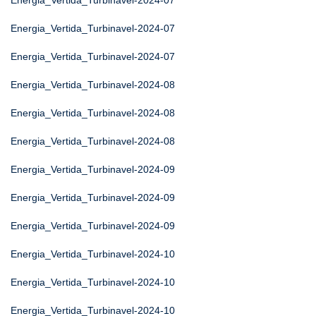
Energia_Vertida_Turbinavel-2024-07
Energia_Vertida_Turbinavel-2024-07
Energia_Vertida_Turbinavel-2024-07
Energia_Vertida_Turbinavel-2024-08
Energia_Vertida_Turbinavel-2024-08
Energia_Vertida_Turbinavel-2024-08
Energia_Vertida_Turbinavel-2024-09
Energia_Vertida_Turbinavel-2024-09
Energia_Vertida_Turbinavel-2024-09
Energia_Vertida_Turbinavel-2024-10
Energia_Vertida_Turbinavel-2024-10
Energia_Vertida_Turbinavel-2024-10