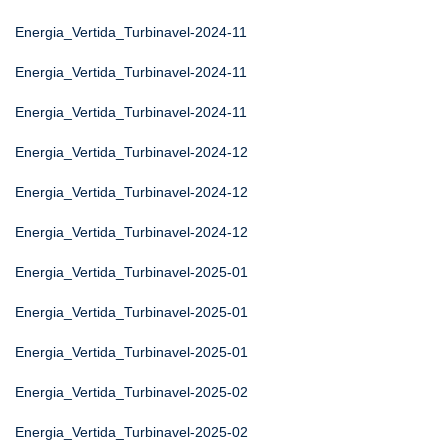
Energia_Vertida_Turbinavel-2024-11
Energia_Vertida_Turbinavel-2024-11
Energia_Vertida_Turbinavel-2024-11
Energia_Vertida_Turbinavel-2024-12
Energia_Vertida_Turbinavel-2024-12
Energia_Vertida_Turbinavel-2024-12
Energia_Vertida_Turbinavel-2025-01
Energia_Vertida_Turbinavel-2025-01
Energia_Vertida_Turbinavel-2025-01
Energia_Vertida_Turbinavel-2025-02
Energia_Vertida_Turbinavel-2025-02