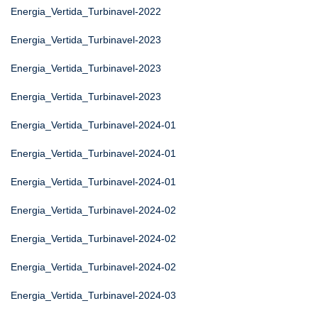
Energia_Vertida_Turbinavel-2022
Energia_Vertida_Turbinavel-2023
Energia_Vertida_Turbinavel-2023
Energia_Vertida_Turbinavel-2023
Energia_Vertida_Turbinavel-2024-01
Energia_Vertida_Turbinavel-2024-01
Energia_Vertida_Turbinavel-2024-01
Energia_Vertida_Turbinavel-2024-02
Energia_Vertida_Turbinavel-2024-02
Energia_Vertida_Turbinavel-2024-02
Energia_Vertida_Turbinavel-2024-03