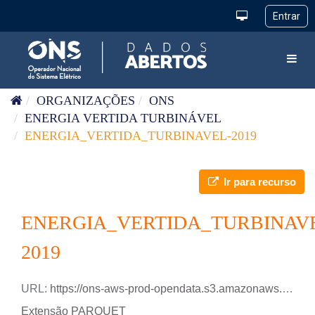
Pular para o conteúdo
Toggl
ORGANIZAÇÕES
ONS
ENERGIA VERTIDA TURBINÁVEL
ENERGIA_VERTIDA_TURBINAVEL-2019
Ir para recurso
ENERGIA_VERTIDA_TURBINAV
2019
URL:
https://ons-aws-prod-opendata.s3.amazonaws.com/dataset/energia_vertida_turbinavel_ho/ENERGIA_VERTIDA_TURBINAVEL_2019.parquet
Extensão PARQUET