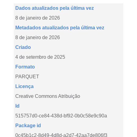
Dados atualizados pela última vez
8 de janeiro de 2026
Metadados atualizados pela última vez
8 de janeiro de 2026
Criado
4 de setembro de 2025
Formato
PARQUET
Licença
Creative Commons Atribuição
Id
515757d0-ce84-438d-bf92-0b0c58e9c90a
Package id
0c45b1c2-8d49-4d8d-a2d7-42aa7de806f3