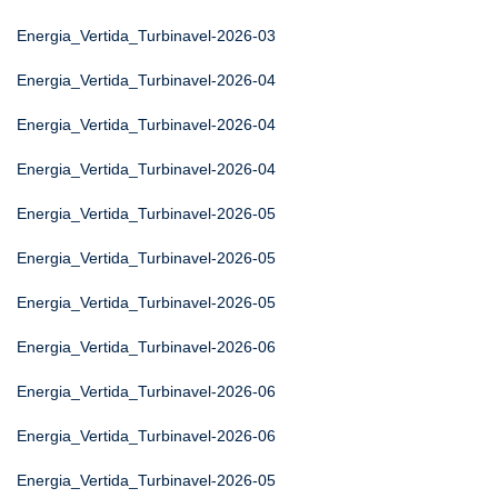
Energia_Vertida_Turbinavel-2026-03
Energia_Vertida_Turbinavel-2026-04
Energia_Vertida_Turbinavel-2026-04
Energia_Vertida_Turbinavel-2026-04
Energia_Vertida_Turbinavel-2026-05
Energia_Vertida_Turbinavel-2026-05
Energia_Vertida_Turbinavel-2026-05
Energia_Vertida_Turbinavel-2026-06
Energia_Vertida_Turbinavel-2026-06
Energia_Vertida_Turbinavel-2026-06
Energia_Vertida_Turbinavel-2026-05