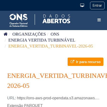
Pular para o conteúdo
Toggl
ORGANIZAÇÕES
ONS
ENERGIA VERTIDA TURBINÁVEL
ENERGIA_VERTIDA_TURBINAVEL-2026-05
Ir para recurso
ENERGIA_VERTIDA_TURBINAV
2026-05
URL:
https://ons-aws-prod-opendata.s3.amazonaws.com/dataset/energia_vertida_turbinavel_ho/ENERGIA_VERTIDA_TURBINAVEL_2026_05.parquet
Extensão PARQUET