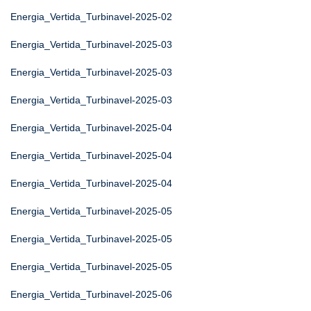
Energia_Vertida_Turbinavel-2025-02
Energia_Vertida_Turbinavel-2025-03
Energia_Vertida_Turbinavel-2025-03
Energia_Vertida_Turbinavel-2025-03
Energia_Vertida_Turbinavel-2025-04
Energia_Vertida_Turbinavel-2025-04
Energia_Vertida_Turbinavel-2025-04
Energia_Vertida_Turbinavel-2025-05
Energia_Vertida_Turbinavel-2025-05
Energia_Vertida_Turbinavel-2025-05
Energia_Vertida_Turbinavel-2025-06