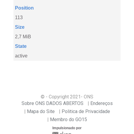
Position
113
Size
2,7 MiB
State
active
© - Copyright
2021
- ONS
Sobre ONS DADOS ABERTOS
Endereços
Mapa do Site
Politica de Privacidade
Membro do GO15
Impulsionado por