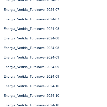
Energia_Vertida_Turbinavel-2024-07
Energia_Vertida_Turbinavel-2024-07
Energia_Vertida_Turbinavel-2024-07
Energia_Vertida_Turbinavel-2024-08
Energia_Vertida_Turbinavel-2024-08
Energia_Vertida_Turbinavel-2024-08
Energia_Vertida_Turbinavel-2024-09
Energia_Vertida_Turbinavel-2024-09
Energia_Vertida_Turbinavel-2024-09
Energia_Vertida_Turbinavel-2024-10
Energia_Vertida_Turbinavel-2024-10
Energia_Vertida_Turbinavel-2024-10