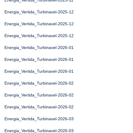
Energia_Vertida_Turbinavel-2025-11
Energia_Vertida_Turbinavel-2025-12
Energia_Vertida_Turbinavel-2025-12
Energia_Vertida_Turbinavel-2025-12
Energia_Vertida_Turbinavel-2026-01
Energia_Vertida_Turbinavel-2026-01
Energia_Vertida_Turbinavel-2026-01
Energia_Vertida_Turbinavel-2026-02
Energia_Vertida_Turbinavel-2026-02
Energia_Vertida_Turbinavel-2026-02
Energia_Vertida_Turbinavel-2026-03
Energia_Vertida_Turbinavel-2026-03