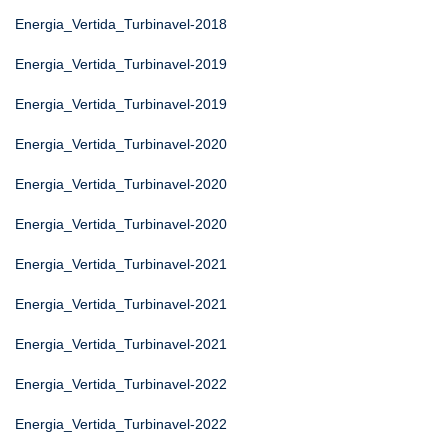
Energia_Vertida_Turbinavel-2018
Energia_Vertida_Turbinavel-2019
Energia_Vertida_Turbinavel-2019
Energia_Vertida_Turbinavel-2020
Energia_Vertida_Turbinavel-2020
Energia_Vertida_Turbinavel-2020
Energia_Vertida_Turbinavel-2021
Energia_Vertida_Turbinavel-2021
Energia_Vertida_Turbinavel-2021
Energia_Vertida_Turbinavel-2022
Energia_Vertida_Turbinavel-2022