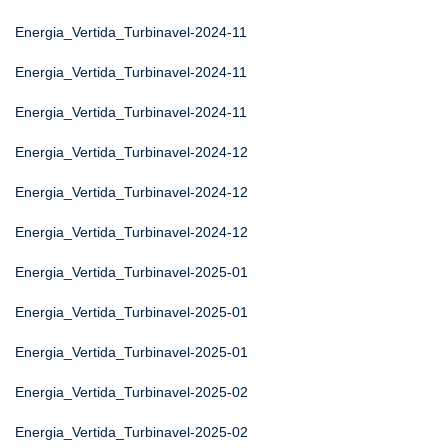
Energia_Vertida_Turbinavel-2024-11
Energia_Vertida_Turbinavel-2024-11
Energia_Vertida_Turbinavel-2024-11
Energia_Vertida_Turbinavel-2024-12
Energia_Vertida_Turbinavel-2024-12
Energia_Vertida_Turbinavel-2024-12
Energia_Vertida_Turbinavel-2025-01
Energia_Vertida_Turbinavel-2025-01
Energia_Vertida_Turbinavel-2025-01
Energia_Vertida_Turbinavel-2025-02
Energia_Vertida_Turbinavel-2025-02