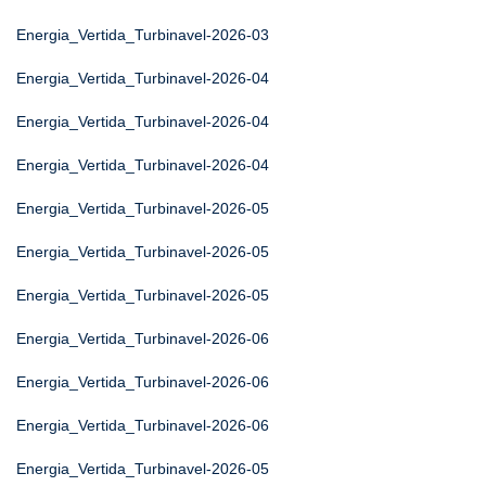
Energia_Vertida_Turbinavel-2026-03
Energia_Vertida_Turbinavel-2026-04
Energia_Vertida_Turbinavel-2026-04
Energia_Vertida_Turbinavel-2026-04
Energia_Vertida_Turbinavel-2026-05
Energia_Vertida_Turbinavel-2026-05
Energia_Vertida_Turbinavel-2026-05
Energia_Vertida_Turbinavel-2026-06
Energia_Vertida_Turbinavel-2026-06
Energia_Vertida_Turbinavel-2026-06
Energia_Vertida_Turbinavel-2026-05