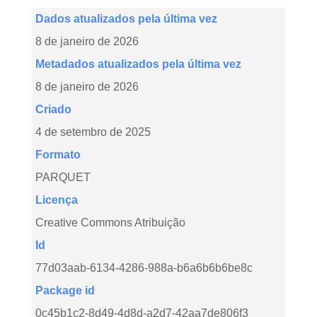
Dados atualizados pela última vez
8 de janeiro de 2026
Metadados atualizados pela última vez
8 de janeiro de 2026
Criado
4 de setembro de 2025
Formato
PARQUET
Licença
Creative Commons Atribuição
Id
77d03aab-6134-4286-988a-b6a6b6b6be8c
Package id
0c45b1c2-8d49-4d8d-a2d7-42aa7de806f3