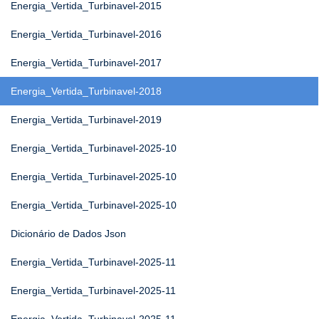
Energia_Vertida_Turbinavel-2015
Energia_Vertida_Turbinavel-2016
Energia_Vertida_Turbinavel-2017
Energia_Vertida_Turbinavel-2018
Energia_Vertida_Turbinavel-2019
Energia_Vertida_Turbinavel-2025-10
Energia_Vertida_Turbinavel-2025-10
Energia_Vertida_Turbinavel-2025-10
Dicionário de Dados Json
Energia_Vertida_Turbinavel-2025-11
Energia_Vertida_Turbinavel-2025-11