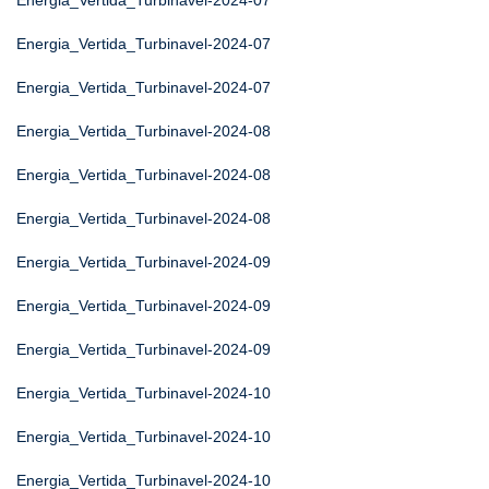
Energia_Vertida_Turbinavel-2024-07
Energia_Vertida_Turbinavel-2024-07
Energia_Vertida_Turbinavel-2024-07
Energia_Vertida_Turbinavel-2024-08
Energia_Vertida_Turbinavel-2024-08
Energia_Vertida_Turbinavel-2024-08
Energia_Vertida_Turbinavel-2024-09
Energia_Vertida_Turbinavel-2024-09
Energia_Vertida_Turbinavel-2024-09
Energia_Vertida_Turbinavel-2024-10
Energia_Vertida_Turbinavel-2024-10
Energia_Vertida_Turbinavel-2024-10