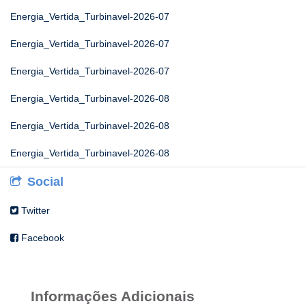
Energia_Vertida_Turbinavel-2026-07
Energia_Vertida_Turbinavel-2026-07
Energia_Vertida_Turbinavel-2026-07
Energia_Vertida_Turbinavel-2026-08
Energia_Vertida_Turbinavel-2026-08
Energia_Vertida_Turbinavel-2026-08
Social
Twitter
Facebook
Informações Adicionais