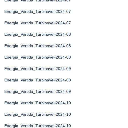
Energia_Vertida_Turbinavel-2024-07
Energia_Vertida_Turbinavel-2024-07
Energia_Vertida_Turbinavel-2024-07
Energia_Vertida_Turbinavel-2024-08
Energia_Vertida_Turbinavel-2024-08
Energia_Vertida_Turbinavel-2024-08
Energia_Vertida_Turbinavel-2024-09
Energia_Vertida_Turbinavel-2024-09
Energia_Vertida_Turbinavel-2024-09
Energia_Vertida_Turbinavel-2024-10
Energia_Vertida_Turbinavel-2024-10
Energia_Vertida_Turbinavel-2024-10