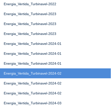
Energia_Vertida_Turbinavel-2022
Energia_Vertida_Turbinavel-2023
Energia_Vertida_Turbinavel-2023
Energia_Vertida_Turbinavel-2023
Energia_Vertida_Turbinavel-2024-01
Energia_Vertida_Turbinavel-2024-01
Energia_Vertida_Turbinavel-2024-01
Energia_Vertida_Turbinavel-2024-02
Energia_Vertida_Turbinavel-2024-02
Energia_Vertida_Turbinavel-2024-02
Energia_Vertida_Turbinavel-2024-03