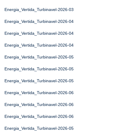
Energia_Vertida_Turbinavel-2026-03
Energia_Vertida_Turbinavel-2026-04
Energia_Vertida_Turbinavel-2026-04
Energia_Vertida_Turbinavel-2026-04
Energia_Vertida_Turbinavel-2026-05
Energia_Vertida_Turbinavel-2026-05
Energia_Vertida_Turbinavel-2026-05
Energia_Vertida_Turbinavel-2026-06
Energia_Vertida_Turbinavel-2026-06
Energia_Vertida_Turbinavel-2026-06
Energia_Vertida_Turbinavel-2026-05