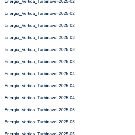
Energia_Vertida_Turbinavel-2025-02
Energia_Vertida_Turbinavel-2025-02
Energia_Vertida_Turbinavel-2025-02
Energia_Vertida_Turbinavel-2025-03
Energia_Vertida_Turbinavel-2025-03
Energia_Vertida_Turbinavel-2025-03
Energia_Vertida_Turbinavel-2025-04
Energia_Vertida_Turbinavel-2025-04
Energia_Vertida_Turbinavel-2025-04
Energia_Vertida_Turbinavel-2025-05
Energia_Vertida_Turbinavel-2025-05
Energia_Vertida_Turbinavel-2025-05