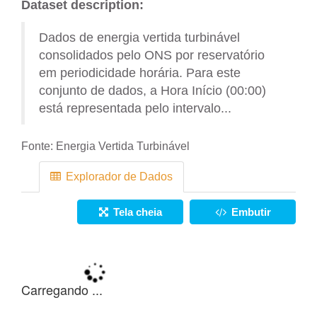
Dataset description:
Dados de energia vertida turbinável
consolidados pelo ONS por reservatório
em periodicidade horária. Para este
conjunto de dados, a Hora Início (00:00)
está representada pelo intervalo...
Fonte:
Energia Vertida Turbinável
Explorador de Dados
Tela cheia
Embutir