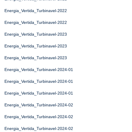
Energia_Vertida_Turbinavel-2022
Energia_Vertida_Turbinavel-2022
Energia_Vertida_Turbinavel-2023
Energia_Vertida_Turbinavel-2023
Energia_Vertida_Turbinavel-2023
Energia_Vertida_Turbinavel-2024-01
Energia_Vertida_Turbinavel-2024-01
Energia_Vertida_Turbinavel-2024-01
Energia_Vertida_Turbinavel-2024-02
Energia_Vertida_Turbinavel-2024-02
Energia_Vertida_Turbinavel-2024-02