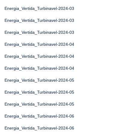
Energia_Vertida_Turbinavel-2024-03
Energia_Vertida_Turbinavel-2024-03
Energia_Vertida_Turbinavel-2024-03
Energia_Vertida_Turbinavel-2024-04
Energia_Vertida_Turbinavel-2024-04
Energia_Vertida_Turbinavel-2024-04
Energia_Vertida_Turbinavel-2024-05
Energia_Vertida_Turbinavel-2024-05
Energia_Vertida_Turbinavel-2024-05
Energia_Vertida_Turbinavel-2024-06
Energia_Vertida_Turbinavel-2024-06