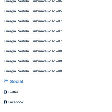
Energia_Vertida_Turbinavel-2026-06
Energia_Vertida_Turbinavel-2026-05
Energia_Vertida_Turbinavel-2026-07
Energia_Vertida_Turbinavel-2026-07
Energia_Vertida_Turbinavel-2026-07
Energia_Vertida_Turbinavel-2026-08
Energia_Vertida_Turbinavel-2026-08
Energia_Vertida_Turbinavel-2026-08
Social
Twitter
Facebook