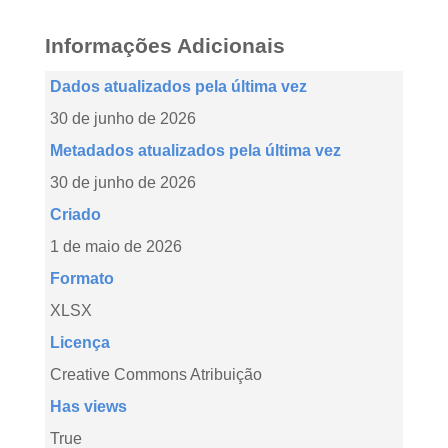
Informações Adicionais
Dados atualizados pela última vez
30 de junho de 2026
Metadados atualizados pela última vez
30 de junho de 2026
Criado
1 de maio de 2026
Formato
XLSX
Licença
Creative Commons Atribuição
Has views
True