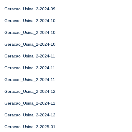
Geracao_Usina_2-2024-09
Geracao_Usina_2-2024-10
Geracao_Usina_2-2024-10
Geracao_Usina_2-2024-10
Geracao_Usina_2-2024-11
Geracao_Usina_2-2024-11
Geracao_Usina_2-2024-11
Geracao_Usina_2-2024-12
Geracao_Usina_2-2024-12
Geracao_Usina_2-2024-12
Geracao_Usina_2-2025-01