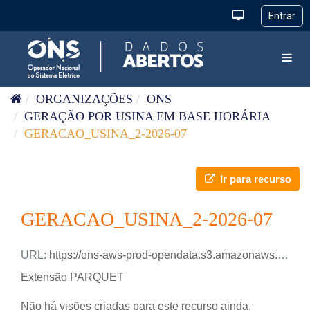
Pular para o conteúdo
Toggl
ORGANIZAÇÕES
ONS
GERAÇÃO POR USINA EM BASE HORÁRIA
GERACAO_USINA_2-2026-07
Ir para recurso
GERACAO_USINA_2-2026-07
URL:
https://ons-aws-prod-opendata.s3.amazonaws.com/dataset/geracao_usina_2_ho/GERACAO_USINA-2_2026_07.parquet
Extensão PARQUET
Não há visões criadas para este recurso ainda.