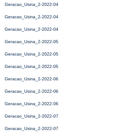
Geracao_Usina_2-2022-04
Geracao_Usina_2-2022-04
Geracao_Usina_2-2022-04
Geracao_Usina_2-2022-05
Geracao_Usina_2-2022-05
Geracao_Usina_2-2022-05
Geracao_Usina_2-2022-06
Geracao_Usina_2-2022-06
Geracao_Usina_2-2022-06
Geracao_Usina_2-2022-07
Geracao_Usina_2-2022-07