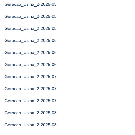
Geracao_Usina_2-2025-05
Geracao_Usina_2-2025-05
Geracao_Usina_2-2025-05
Geracao_Usina_2-2025-06
Geracao_Usina_2-2025-06
Geracao_Usina_2-2025-06
Geracao_Usina_2-2025-07
Geracao_Usina_2-2025-07
Geracao_Usina_2-2025-07
Geracao_Usina_2-2025-08
Geracao_Usina_2-2025-08