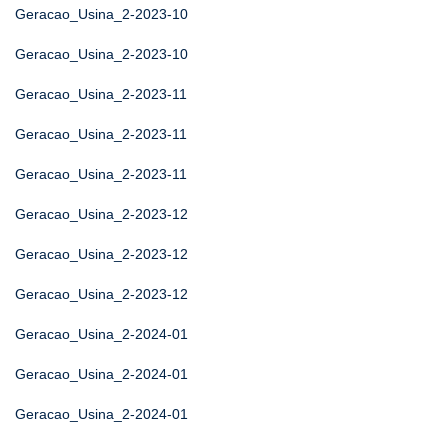
Geracao_Usina_2-2023-10
Geracao_Usina_2-2023-10
Geracao_Usina_2-2023-11
Geracao_Usina_2-2023-11
Geracao_Usina_2-2023-11
Geracao_Usina_2-2023-12
Geracao_Usina_2-2023-12
Geracao_Usina_2-2023-12
Geracao_Usina_2-2024-01
Geracao_Usina_2-2024-01
Geracao_Usina_2-2024-01