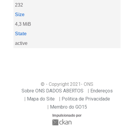
232
Size
4,3 MiB
State
active
© - Copyright
2021
- ONS
Sobre ONS DADOS ABERTOS
Endereços
Mapa do Site
Politica de Privacidade
Membro do GO15
Impulsionado por