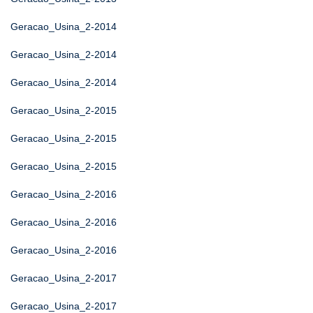
Geracao_Usina_2-2014
Geracao_Usina_2-2014
Geracao_Usina_2-2014
Geracao_Usina_2-2015
Geracao_Usina_2-2015
Geracao_Usina_2-2015
Geracao_Usina_2-2016
Geracao_Usina_2-2016
Geracao_Usina_2-2016
Geracao_Usina_2-2017
Geracao_Usina_2-2017