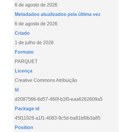
6 de agosto de 2026
Metadados atualizados pela última vez
6 de agosto de 2026
Criado
1 de julho de 2026
Formato
PARQUET
Licença
Creative Commons Atribuição
Id
d2087566-6d57-460f-b1f0-eaa6262609a5
Package id
45f11926-a1f1-4083-9c5d-ba81bf0b3a85
Position