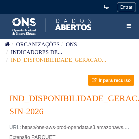
Pular para o conteúdo
Toggl
ORGANIZAÇÕES
ONS
INDICADORES DE...
IND_DISPONIBILIDADE_GERACAO...
Ir para recurso
IND_DISPONIBILIDADE_GERAC
SIN-2026
URL:
https://ons-aws-prod-opendata.s3.amazonaws.com/dataset/ind-disponibilidade-geracao-sin/IND_DISPONIBILIDADE_GERACAO_2026.parquet
Extensão PARQUET