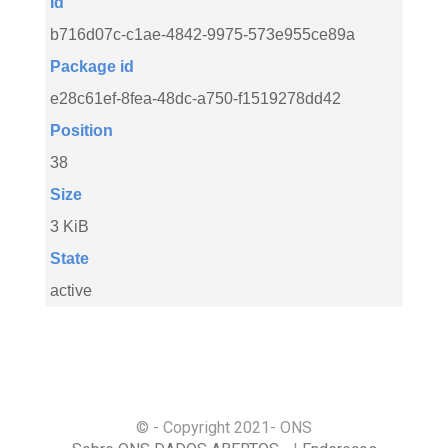
Id
b716d07c-c1ae-4842-9975-573e955ce89a
Package id
e28c61ef-8fea-48dc-a750-f1519278dd42
Position
38
Size
3 KiB
State
active
© - Copyright
2021
- ONS