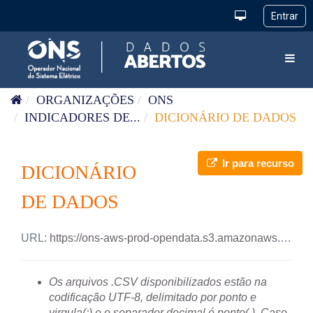
Pular para o conteúdo
Toggl
ORGANIZAÇÕES
ONS
INDICADORES DE...
DICIONÁRIO DE DADOS
Ir para recurso
DICIONÁRIO
DE DADOS
URL:
https://ons-aws-prod-opendata.s3.amazonaws.com/dataset/ind_disponibilidade_ft_reativo_me/DicionarioDados_Ind_DisponibilidadeTransmissao_FT_Reativo.pdf
Os arquivos .CSV disponibilizados estão na
codificação UTF-8, delimitado por ponto e
virgula(;) e o separador decimal é ponto(.). Caso