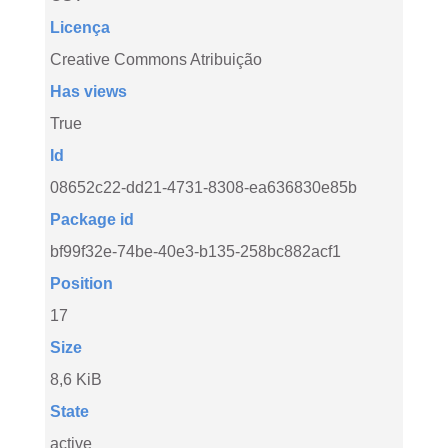
Licença
Creative Commons Atribuição
Has views
True
Id
08652c22-dd21-4731-8308-ea636830e85b
Package id
bf99f32e-74be-40e3-b135-258bc882acf1
Position
17
Size
8,6 KiB
State
active