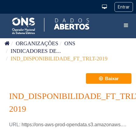
Pular para o conteúdo
Toggl
ORGANIZAÇÕES
ONS
INDICADORES DE...
IND_DISPONIBILIDADE_FT_TRLT-2019
Baixar
IND_DISPONIBILIDADE_FT_TRL
2019
URL:
https://ons-aws-prod-opendata.s3.amazonaws.com/dataset/ind_disponibilidade_ft_trlt_me/IND_DISPONIBILIDADE_FT_TRLT_2019.csv