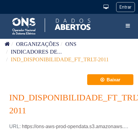
Pular para o conteúdo
Toggl
ORGANIZAÇÕES
ONS
INDICADORES DE...
IND_DISPONIBILIDADE_FT_TRLT-2011
Baixar
IND_DISPONIBILIDADE_FT_TRL
2011
URL:
https://ons-aws-prod-opendata.s3.amazonaws.com/dataset/ind_disponibilidade_ft_trlt_me/IND_DISPONIBILIDADE_FT_TRLT_2011.csv