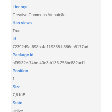
Licença
Creative Commons Atribuição
Has views
True
Id
72392d9a-698b-4a1f-9358-b886db8177ad
Package id
bf99f32e-74be-40e3-b135-258bc882acf1
Position
1
Size
7,6 KiB
State
active