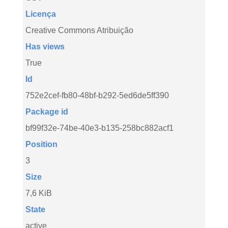
Licença
Creative Commons Atribuição
Has views
True
Id
752e2cef-fb80-48bf-b292-5ed6de5ff390
Package id
bf99f32e-74be-40e3-b135-258bc882acf1
Position
3
Size
7,6 KiB
State
active