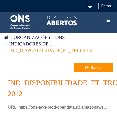
Pular para o conteúdo
Toggl
ORGANIZAÇÕES
ONS
INDICADORES DE...
IND_DISPONIBILIDADE_FT_TRLT-2012
Baixar
IND_DISPONIBILIDADE_FT_TRL
2012
URL:
https://ons-aws-prod-opendata.s3.amazonaws.com/dataset/ind_disponibilidade_ft_trlt_me/IND_DISPONIBILIDADE_FT_TRLT_2012.csv