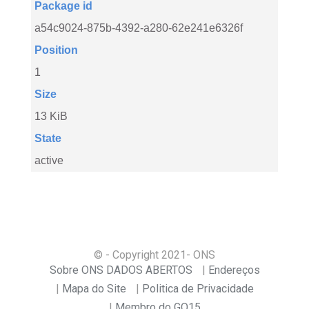
Package id
a54c9024-875b-4392-a280-62e241e6326f
Position
1
Size
13 KiB
State
active
© - Copyright
2021
- ONS
Sobre ONS DADOS ABERTOS
Endereços
Mapa do Site
Politica de Privacidade
Membro do GO15