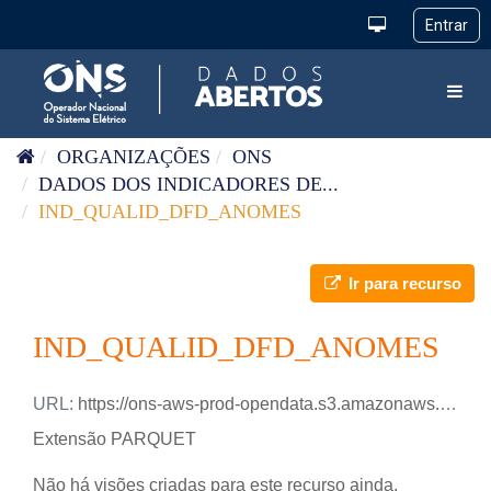
Pular para o conteúdo
Toggl
ORGANIZAÇÕES
ONS
DADOS DOS INDICADORES DE...
IND_QUALID_DFD_ANOMES
Ir para recurso
IND_QUALID_DFD_ANOMES
URL:
https://ons-aws-prod-opendata.s3.amazonaws.com/dataset/ind_qualid_dfd_meano/IND_QUALID_DFD_MEANO.parquet
Extensão PARQUET
Não há visões criadas para este recurso ainda.