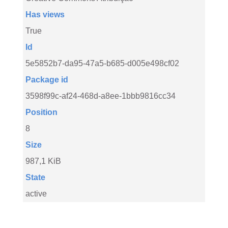
Has views
True
Id
5e5852b7-da95-47a5-b685-d005e498cf02
Package id
3598f99c-af24-468d-a8ee-1bbb9816cc34
Position
8
Size
987,1 KiB
State
active