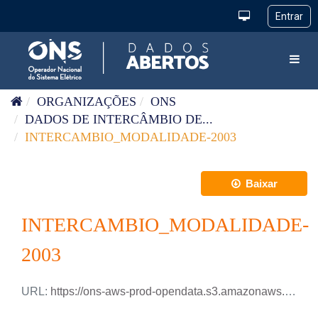
Pular para o conteúdo
Toggl
ORGANIZAÇÕES
ONS
DADOS DE INTERCÂMBIO DE...
INTERCAMBIO_MODALIDADE-2003
Baixar
INTERCAMBIO_MODALIDADE-
2003
URL:
https://ons-aws-prod-opendata.s3.amazonaws.com/dataset/intercambio_modalidade_ho/INTERCAMBIO_ENERGIA_MODALIDADE_2003.xlsx