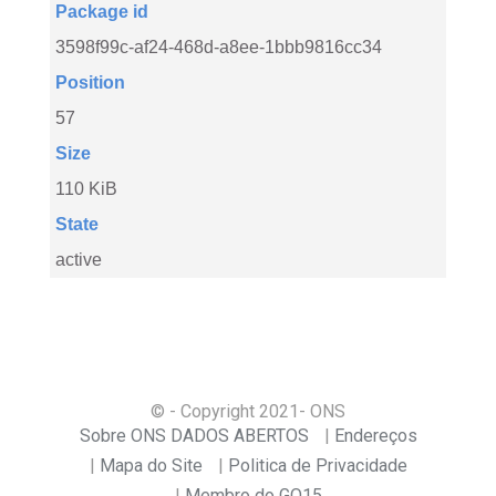
Package id
3598f99c-af24-468d-a8ee-1bbb9816cc34
Position
57
Size
110 KiB
State
active
© - Copyright
2021
- ONS
Sobre ONS DADOS ABERTOS
Endereços
Mapa do Site
Politica de Privacidade
Membro do GO15