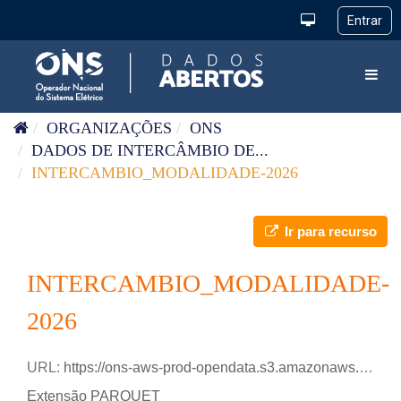
Pular para o conteúdo
Toggl
ORGANIZAÇÕES
ONS
DADOS DE INTERCÂMBIO DE...
INTERCAMBIO_MODALIDADE-2026
Ir para recurso
INTERCAMBIO_MODALIDADE-
2026
URL:
https://ons-aws-prod-opendata.s3.amazonaws.com/dataset/intercambio_modalidade_ho/INTERCAMBIO_ENERGIA_MODALIDADE_2026.parquet
Extensão PARQUET